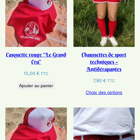
Casquette rouge “Le Grand
Chaussettes de sport
Cru”
techniques –
Antidérapantes
15,00
€
TTC
7,90
€
TTC
Ajouter au panier
Choix des options