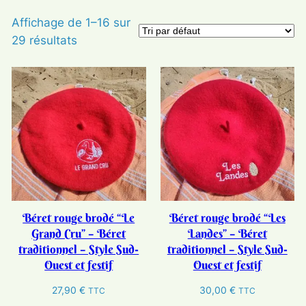
Affichage de 1–16 sur
29 résultats
Béret rouge brodé “Le
Béret rouge brodé “Les
Grand Cru” – Béret
Landes” – Béret
traditionnel – Style Sud-
traditionnel – Style Sud-
Ouest et festif
Ouest et festif
27,90
€
30,00
€
TTC
TTC