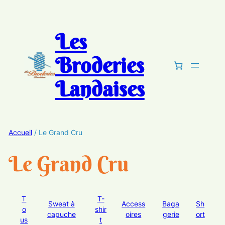
Les
Broderies
Landaises
Accueil
/ Le Grand Cru
Le Grand Cru
T
T-
Sweat à
Access
Baga
Sh
o
shir
capuche
oires
gerie
ort
us
t